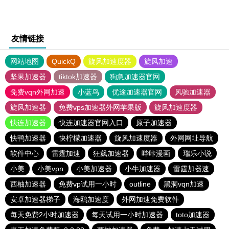
友情链接
网站地图
QuickQ
旋风加速度器
旋风加速
坚果加速器
tiktok加速器
狗急加速器官网
免费vqn外网加速
小蓝鸟
优途加速器官网
风驰加速器
旋风加速器
免费vps加速器外网苹果版
旋风加速度器
快连加速器
快连加速器官网入口
原子加速器
快鸭加速器
快柠檬加速器
旋风加速度器
外网网址导航
软件中心
雷霆加速
狂飙加速器
哔咔漫画
瑞乐小说
小美
小美vpn
小美加速器
小牛加速器
雷霆加器速
西柚加速器
免费vp试用一小时
outline
黑洞vqn加速
安卓加速器梯子
海鸥加速度
外网加速免费软件
每天免费2小时加速器
每天试用一小时加速器
toto加速器