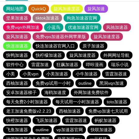
网站地图
QuickQ
旋风加速度器
旋风加速
坚果加速器
tiktok加速器
狗急加速器官网
免费vqn外网加速
小蓝鸟
优途加速器官网
风驰加速器
旋风加速器
免费vps加速器外网苹果版
旋风加速度器
快连加速器
快连加速器官网入口
原子加速器
快鸭加速器
快柠檬加速器
旋风加速度器
外网网址导航
软件中心
雷霆加速
狂飙加速器
哔咔漫画
瑞乐小说
小美
小美vpn
小美加速器
小牛加速器
雷霆加器速
西柚加速器
免费vp试用一小时
outline
黑洞vqn加速
安卓加速器梯子
海鸥加速度
外网加速免费软件
每天免费2小时加速器
每天试用一小时加速器
toto加速器
老王加速免费版v2.2.23
西柚加速器
免费vp加速七天试用
快橙加速器
飞跃加速器
雷霆加器速
蚂蚁加速器
飞鱼加速器
outline
vp加速器官网
快联加速器