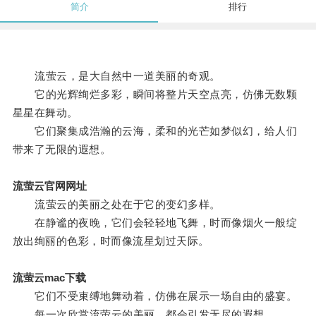
简介
排行
流萤云，是大自然中一道美丽的奇观。
它的光辉绚烂多彩，瞬间将整片天空点亮，仿佛无数颗
星星在舞动。
它们聚集成浩瀚的云海，柔和的光芒如梦似幻，给人们
带来了无限的遐想。
流萤云官网网址
流萤云的美丽之处在于它的变幻多样。
在静谧的夜晚，它们会轻轻地飞舞，时而像烟火一般绽
放出绚丽的色彩，时而像流星划过天际。
流萤云mac下载
它们不受束缚地舞动着，仿佛在展示一场自由的盛宴。
每一次欣赏流萤云的美丽，都会引发无尽的遐想。