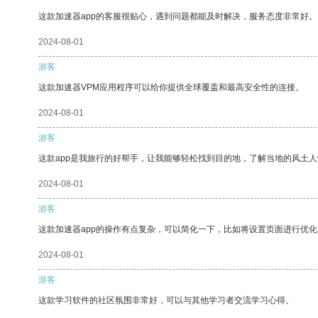
这款加速器app的客服很贴心，遇到问题都能及时解决，服务态度非常好。
2024-08-01
游客
这款加速器VPM应用程序可以给你提供全球覆盖和最高安全性的连接。
2024-08-01
游客
这款app是我旅行的好帮手，让我能够轻松找到目的地，了解当地的风土人
2024-08-01
游客
这款加速器app的操作有点复杂，可以简化一下，比如将设置页面进行优化
2024-08-01
游客
这款学习软件的社区氛围非常好，可以与其他学习者交流学习心得。