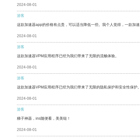
2024-08-01
游客
这款加速器app的价格有点贵，可以适当降低一些。我个人觉得，一款加速
2024-08-01
游客
这款加速器VPM应用程序已经为我们带来了无限的流畅体验。
2024-08-01
游客
这款加速器VPM应用程序已经为我们带来了无限的隐私保护和安全性保护
2024-08-01
游客
梯子神器，ins随便看，美美哒！
2024-08-01