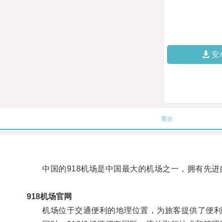
安
简介
中国的918机场是中国最大的机场之一，拥有先进
918机场官网
机场位于交通便利的地理位置，为旅客提供了便利