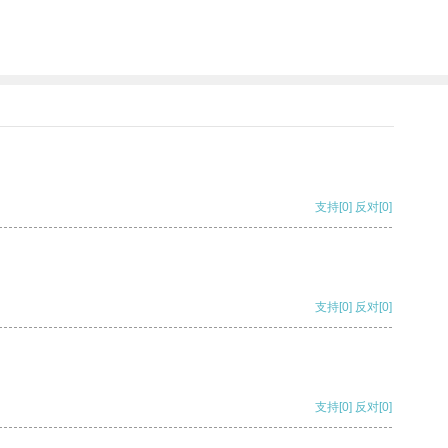
支持
[0]
反对
[0]
支持
[0]
反对
[0]
支持
[0]
反对
[0]