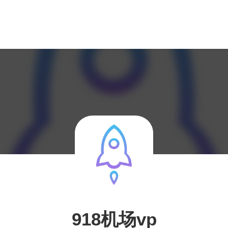
918机场vp