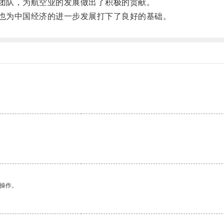
团队，为航空业的发展做出了积极的贡献。
也为中国经济的进一步发展打下了良好的基础。
。
悉操作。