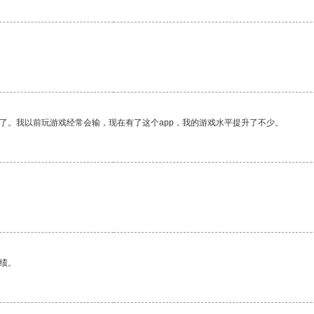
了。我以前玩游戏经常会输，现在有了这个app，我的游戏水平提升了不少。
绩。