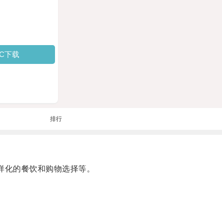
PC下载
排行
样化的餐饮和购物选择等。