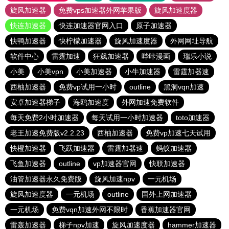
旋风加速器
免费vps加速器外网苹果版
旋风加速度器
快连加速器
快连加速器官网入口
原子加速器
快鸭加速器
快柠檬加速器
旋风加速度器
外网网址导航
软件中心
雷霆加速
狂飙加速器
哔咔漫画
瑞乐小说
小美
小美vpn
小美加速器
小牛加速器
雷霆加器速
西柚加速器
免费vp试用一小时
outline
黑洞vqn加速
安卓加速器梯子
海鸥加速度
外网加速免费软件
每天免费2小时加速器
每天试用一小时加速器
toto加速器
老王加速免费版v2.2.23
西柚加速器
免费vp加速七天试用
快橙加速器
飞跃加速器
雷霆加器速
蚂蚁加速器
飞鱼加速器
outline
vp加速器官网
快联加速器
油管加速器永久免费版
旋风加速npv
一元机场
旋风加速度器
一元机场
outline
国外上网加速器
一元机场
免费vqn加速外网不限时
香蕉加速器官网
雷轰加速器
梯子npv加速
旋风加速度器
hammer加速器