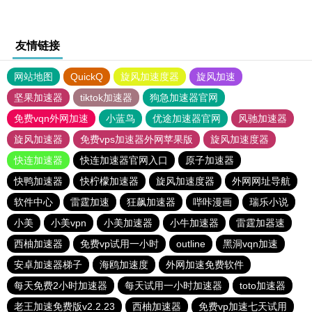
友情链接
网站地图
QuickQ
旋风加速度器
旋风加速
坚果加速器
tiktok加速器
狗急加速器官网
免费vqn外网加速
小蓝鸟
优途加速器官网
风驰加速器
旋风加速器
免费vps加速器外网苹果版
旋风加速度器
快连加速器
快连加速器官网入口
原子加速器
快鸭加速器
快柠檬加速器
旋风加速度器
外网网址导航
软件中心
雷霆加速
狂飙加速器
哔咔漫画
瑞乐小说
小美
小美vpn
小美加速器
小牛加速器
雷霆加器速
西柚加速器
免费vp试用一小时
outline
黑洞vqn加速
安卓加速器梯子
海鸥加速度
外网加速免费软件
每天免费2小时加速器
每天试用一小时加速器
toto加速器
老王加速免费版v2.2.23
西柚加速器
免费vp加速七天试用