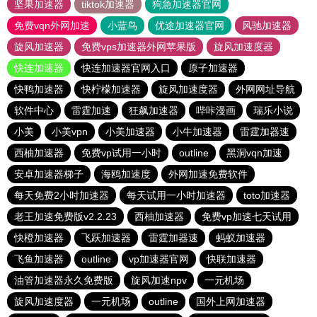
坚果加速器
tiktok加速器
狗急加速器官网
免费vqn外网加速
小蓝鸟
优途加速器官网
风驰加速器
旋风加速器
免费vps加速器外网苹果版
旋风加速度器
快连加速器
快连加速器官网入口
原子加速器
快鸭加速器
快柠檬加速器
旋风加速度器
外网网址导航
软件中心
雷霆加速
狂飙加速器
哔咔漫画
瑞乐小说
小美
小美vpn
小美加速器
小牛加速器
雷霆加器速
西柚加速器
免费vp试用一小时
outline
黑洞vqn加速
安卓加速器梯子
海鸥加速度
外网加速免费软件
每天免费2小时加速器
每天试用一小时加速器
toto加速器
老王加速免费版v2.2.23
西柚加速器
免费vp加速七天试用
快橙加速器
飞跃加速器
雷霆加器速
蚂蚁加速器
飞鱼加速器
outline
vp加速器官网
快联加速器
油管加速器永久免费版
旋风加速npv
一元机场
旋风加速度器
一元机场
outline
国外上网加速器